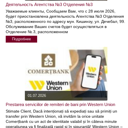
Деятельность Агентства №3 Отделения №3
Уважаемые клиенты, Сообщаем Вам, что с 28 июля 2026,
будет приостановлена деятельность Агентства №3 Отделения
№3, расположенного по адресу мун. Кишинэу, ул. Дечебал, 99.
Обслуживание Ваших счетов будет осуществляться в
Отделение №.3, расположенном
Подробнее
01.07.2026
Prestarea serviciilor de remiteri de bani prin Western Union
Stimate Client, Dacă intenționați să expediați sau să primiți un
transfer prin Western Union, vă invităm la orice unitate
Comerțbank cu un act de identitate valabil și în câteva minute
operațiunea va fi finalizată rapid și în siguranță! Western Union –