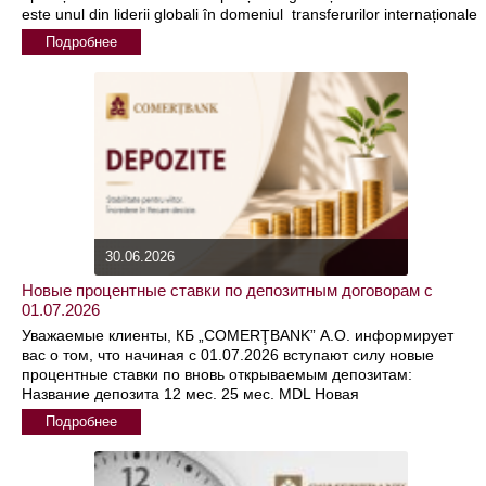
este unul din liderii globali în domeniul transferurilor internaționale
de bani, oferind modalităţi rapide, sigure şi uşoar de
Подробнее
30.06.2026
Новые процентные ставки по депозитным договорам с
01.07.2026
Уважаемые клиенты, КБ „COMERŢBANK” А.О. информирует
вас о том, что начиная с 01.07.2026 вступают силу новые
процентные ставки по вновь открываемым депозитам:
Название депозита 12 мес. 25 мес. MDL Новая
Подробнее