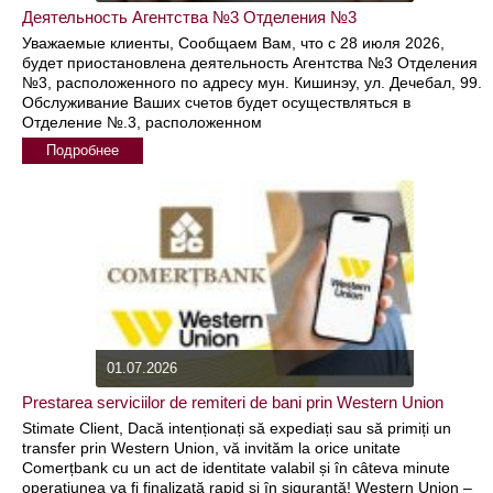
Деятельность Агентства №3 Отделения №3
Уважаемые клиенты, Сообщаем Вам, что с 28 июля 2026,
будет приостановлена деятельность Агентства №3 Отделения
№3, расположенного по адресу мун. Кишинэу, ул. Дечебал, 99.
Обслуживание Ваших счетов будет осуществляться в
Отделение №.3, расположенном
Подробнее
01.07.2026
Prestarea serviciilor de remiteri de bani prin Western Union
Stimate Client, Dacă intenționați să expediați sau să primiți un
transfer prin Western Union, vă invităm la orice unitate
Comerțbank cu un act de identitate valabil și în câteva minute
operațiunea va fi finalizată rapid și în siguranță! Western Union –