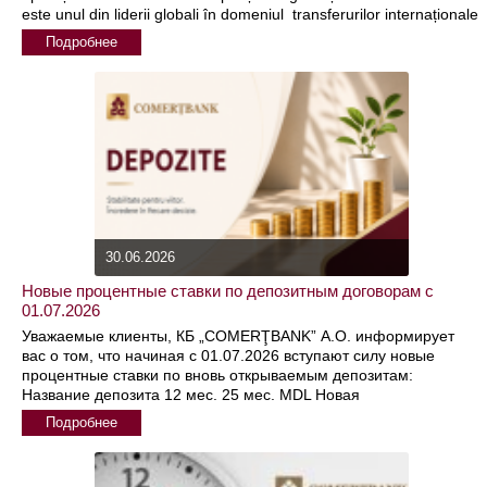
este unul din liderii globali în domeniul transferurilor internaționale
de bani, oferind modalităţi rapide, sigure şi uşoar de
Подробнее
30.06.2026
Новые процентные ставки по депозитным договорам с
01.07.2026
Уважаемые клиенты, КБ „COMERŢBANK” А.О. информирует
вас о том, что начиная с 01.07.2026 вступают силу новые
процентные ставки по вновь открываемым депозитам:
Название депозита 12 мес. 25 мес. MDL Новая
Подробнее