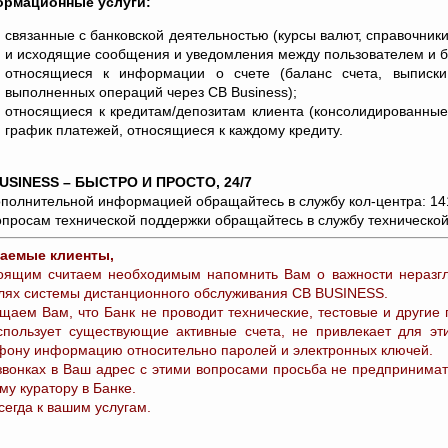
рмационные услуги:
связанные с банковской деятельностью (курсы валют, справочник
и исходящие сообщения и уведомления между пользователем и бан
относящиеся к информации о счете (баланс счета, выписки 
выполненных операций через CB Business);
относящиеся к кредитам/депозитам клиента (консолидированные
график платежей, относящиеся к каждому кредиту.
USINESS – БЫСТРО И ПРОСТО, 24/7
ополнительной информацией обращайтесь в службу кол-центра: 1411
опросам технической поддержки обращайтесь в службу технической
аемые клиенты,
оящим считаем необходимым напомнить Вам о важности неразг
лях системы дистанционного обслуживания CB BUSINESS.
щаем Вам, что Банк не проводит технические, тестовые и другие
спользует существующие активные счета, не привлекает для эт
фону информацию относительно паролей и электронных ключей.
звонках в Ваш адрес с этими вопросами просьба не предпринимат
му куратору в Банке.
сегда к вашим услугам.