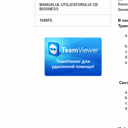
банк
MANUALUL UTILIZATORULUI CB
BUSINESS
банк
В си
TARIFE
Тран
TeamViewer для
удаленной помощи!
Сист