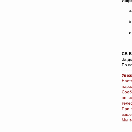
Инфо
CB B
За д
По в
Уваж
Наст
паро
Сооб
не и
теле
При 
ваше
Мы в