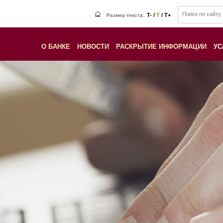
T- /
T
/ T+
Размер текста:
О БАНКЕ
НОВОСТИ
РАСКРЫТИЕ ИНФОРМАЦИИ
УС