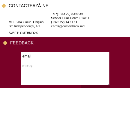
CONTACTEAZĂ-NE
Tel.:(+373 22) 839 839
Serviciul Call Centru: 14111,
MD - 2043, mun. Chișinău
(+373 22) 14 11 11
Str. Independenței, 1/1
cards@comertbank.md
SWIFT: CMTBMD2X
FEEDBACK
TRIMITE
ABONEAZĂ-TE LA NOUTĂȚI
TRIMITE