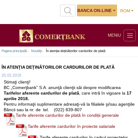
BANCA ON-LINE
ROM
MENIU
Pagina principală
Noutăți
În atenția deținătorilor cardurilor de plată
ÎN ATENȚIA DEȚINĂTORILOR CARDURILOR DE PLATĂ
20.02.2018
Stimaţi clienţi!
BC „Comerţbank” S.A. anunţă clienţii săi despre modificarea
Tarifelor aferente cardurilor de
plată
, care intră în vigoare la
17
aprilie 2018.
Pentru informaţii suplimentare adresaţi-vă la filialele şi/sau agenţiile
Băncii sau la nr. de tel. (022) 839-807
Tarife aferente cardurilor de plată în condiții generale
Tarife aferente cardurilor în proiecte salariale
Tarife aferente cardurilor în cadrul proiectelor