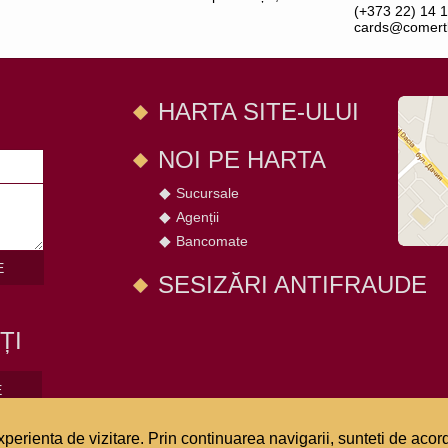
(+373 22) 14 1
cards@comert
HARTA SITE-ULUI
NOI PE HARTA
Sucursale
Agenții
Bancomate
E
SESIZĂRI ANTIFRAUDE
ȚI
E
perienta de vizitare. Prin continuarea navigarii, sunteti de acord