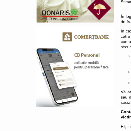
Stimaţ
În le
de fr
În ca
către
comun
secur
Vă a
sau d
socia
Cont
victi
Fiţi i