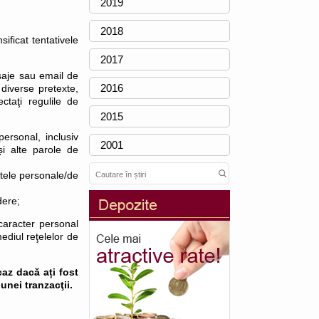
2019
2018
ificat tentativele
2017
esaje sau email de
2016
 diverse pretexte,
ctaţi regulile de
2015
ersonal, inclusiv
2001
și alte parole de
atele personale/de
dere;
caracter personal
ediul reţelelor de
caz dacă ați fost
 unei tranzacţii.