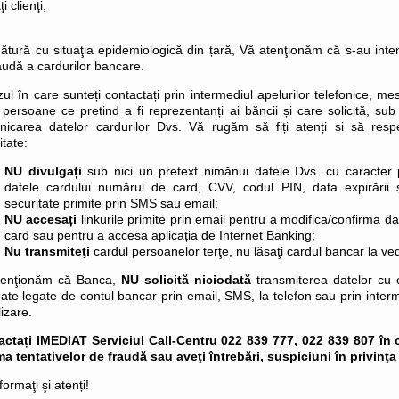
i clienţi,
gătură cu situaţia epidemiologică din țară, Vă atenţionăm că s-au intens
audă a cardurilor bancare.
zul în care sunteți contactați prin intermediul apelurilor telefonice, m
 persoane ce pretind a fi reprezentanți ai băncii și care solicită, sub
icarea datelor cardurilor Dvs. Vă rugăm să fiți atenți și să respe
itate:
NU divulgați
sub nici un pretext nimănui datele Dvs. cu caracter p
datele cardului numărul de card, CVV, codul PIN, data expirării 
securitate primite prin SMS sau email;
NU accesați
linkurile primite prin email pentru a modifica/confirma d
card sau pentru a accesa aplicația de Internet Banking;
Nu transmiteţi
cardul persoanelor terţe, nu lăsaţi cardul bancar la ve
tenţionăm că Banca,
NU solicită niciodată
transmiterea datelor cu 
ate legate de contul bancar prin email, SMS, la telefon sau prin interm
lizare.
actați IMEDIAT Serviciul
Call-Centru 022 839 777, 022 839 807
în 
ma tentativelor de fraudă sau
aveţi întrebări, suspiciuni în privinţa
nformaţi şi atenți!