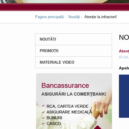
Pagina principală
Noutăți
Atenție la infractori!
NO
NOUTĂȚI
PROMOȚII
Atenț
07.04
MATERIALE VIDEO
Apelu