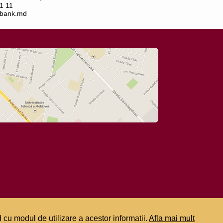
1 11
bank.md
 cu modul de utilizare a acestor informatii.
Afla mai mult