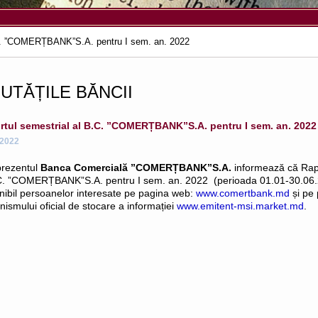
.C. ”COMERȚBANK”S.A. pentru I sem. an. 2022
UTĂȚILE BĂNCII
rtul semestrial al B.C. ”COMERȚBANK”S.A. pentru I sem. an. 2022
.2022
prezentul
Banca Comercială ”COMERȚBANK”S.A.
informează că Rapo
C. ”COMERȚBANK”S.A. pentru I sem. an. 2022 (perioada 01.01-30.06.
nibil persoanelor interesate pe pagina web:
www.comertbank.md
și pe
ismului oficial de stocare a informației
www.emitent-msi.market.md
.