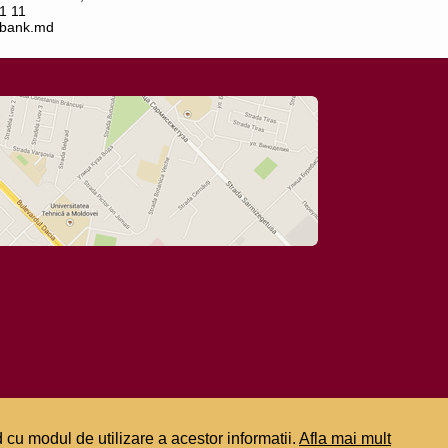
1 11
bank.md
 cu modul de utilizare a acestor informatii.
Afla mai mult