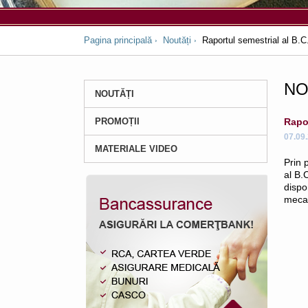
Pagina principală
Noutăți
Raportul semestrial al B
NO
NOUTĂȚI
PROMOȚII
Rapo
07.09
MATERIALE VIDEO
Prin 
al B.
dispo
mecan