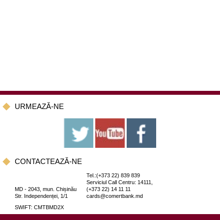
URMEAZĂ-NE
CONTACTEAZĂ-NE
Tel.:(+373 22) 839 839
Serviciul Call Centru: 14111,
MD - 2043, mun. Chișinău
(+373 22) 14 11 11
Str. Independenței, 1/1
cards@comertbank.md
SWIFT: CMTBMD2X