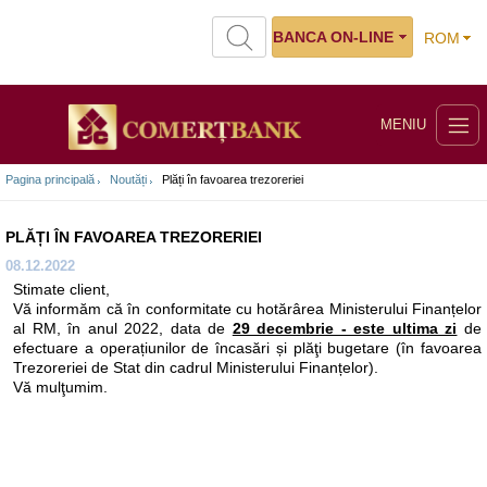
BANCA ON-LINE
ROM
MENIU
Pagina principală
Noutăți
Plăți în favoarea trezoreriei
PLĂȚI ÎN FAVOAREA TREZORERIEI
08.12.2022
Stimate client,
Vă informăm că în conformitate cu hotărârea Ministerului Finanțelor
al RM, în anul 2022, data de
29 decembrie - este ultima zi
de
efectuare a operațiunilor de încasări și plăţi bugetare (în favoarea
Trezoreriei de Stat din cadrul Ministerului Finanțelor).
Vă mulţumim.