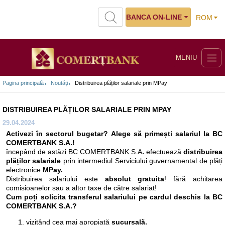
BANCA ON-LINE
ROM
MENIU
Pagina principală
Noutăți
Distribuirea plăților salariale prin MPay
DISTRIBUIREA PLĂȚILOR SALARIALE PRIN MPAY
29.04.2024
Activezi în sectorul bugetar?
Alege să primești salariul
la BC
COMERTBANK S.A.!
începând de astăzi BC COMERTBANK S.A
.
efectuează
distribuirea
plăților salariale
prin intermediul Serviciului guvernamental de plăți
electronice
MPay.
Distribuirea salariului este
absolut gratuita
! fără achitarea
comisioanelor sau a altor taxe de către salariat!
Cum poți solicita transferul salariului pe cardul deschis la BC
COMERTBANK S.A.?
vizitând cea mai apropiată
sucursală.