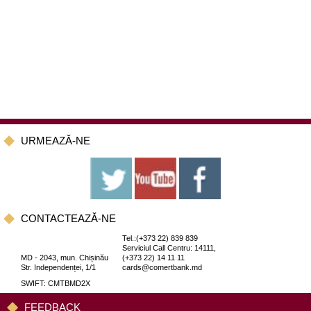
URMEAZĂ-NE
CONTACTEAZĂ-NE
Tel.:(+373 22) 839 839
Serviciul Call Centru: 14111,
MD - 2043, mun. Chișinău
(+373 22) 14 11 11
Str. Independenței, 1/1
cards@comertbank.md
SWIFT: CMTBMD2X
FEEDBACK