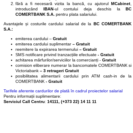
fără a fi necesară vizita la bancă, cu ajutorul
MCabinet
,
introducând
IBAN
-ul contului deja deschis la
BC
COMERTBANK S.A.
pentru plata salariului.
Avantajele și costurile cardului salarial de la
BC COMERTBANK
S.A.:
emiterea cardului –
Gratuit
emiterea cardului suplimentar
– Gratuit
reemitere la expirarea termenului
– Gratuit
SMS notificare privind tranzacțiile efectuate
- Gratuit
achitarea mărfurilor/serviciilor la comercianți -
Gratuit
comision eliberare numerar la bancomatele COMERTBANK si
Victoriabank
– 3 retrageri Gratuit
posibilitatea alimentarii cardului prin ATM cash-in de la
COMERTBANK
-
Gratuit
Tarifele aferente cardurilor de plată în cadrul proiectelor salarial
Pentru informații suplimentare:
Serviciul Call Centru
:
14111, (+373 22) 14 11 11