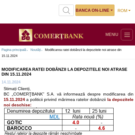
BANCA ON-LINE
ROM
MENIU
Pagina principală
Noutăți
Modificarea ratei dobânzii la depozitele noi atrase din
15.11.2024
MODIFICAREA RATEI DOBÂNZII LA DEPOZITELE NOI ATRASE
DIN 15.11.2024
14.11.2024
Stimați Clienți,
BC „COMERŢBANK” S.A. vă informează despre modificarea din
15.11.2024
a politicii privind mărimea ratelor dobânzii
la depozitele
noi deschise: