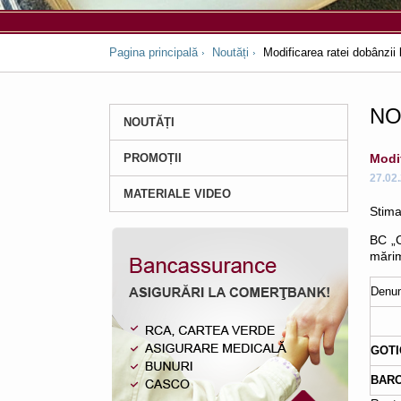
Pagina principală
Noutăți
Modificarea ratei dobânzii 
NO
NOUTĂȚI
PROMOȚII
Modif
27.02
MATERIALE VIDEO
Stimaț
BC „
mărim
Denum
GOTI
BAR