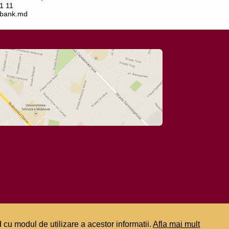
1 11
bank.md
 cu modul de utilizare a acestor informatii.
Afla mai mult