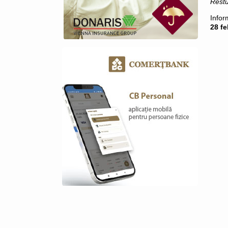
Restu
Infor
28 f