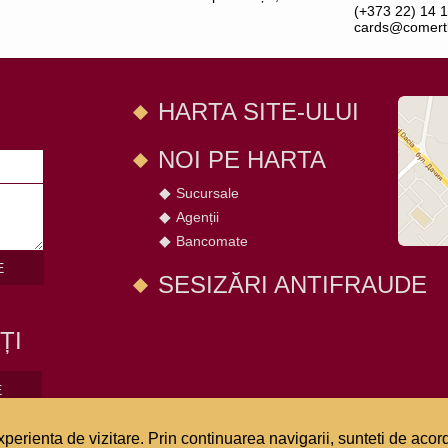
(+373 22) 14 1
cards@comert
HARTA SITE-ULUI
NOI PE HARTA
Sucursale
Agenții
Bancomate
E
SESIZĂRI ANTIFRAUDE
ȚI
E
perienta de vizitare. Prin continuarea navigarii, sunteti de acord