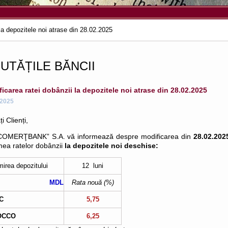
la depozitele noi atrase din 28.02.2025
UTĂȚILE BĂNCII
icarea ratei dobânzii la depozitele noi atrase din 28.02.2025
.2025
i Clienți,
COMERŢBANK” S.A. vă informează despre modificarea din
28.02.20
ea ratelor dobânzii
la depozitele noi deschise:
irea depozitului
12 luni
MDL
Rata nouă (%)
C
5,75
OCCO
6,25