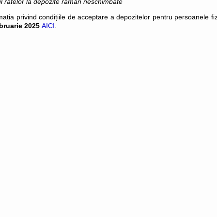
l ratelor la depozite rămân neschimbate
mația privind condițiile de acceptare a depozitelor pentru persoanele fi
ebruarie 2025
AICI
.