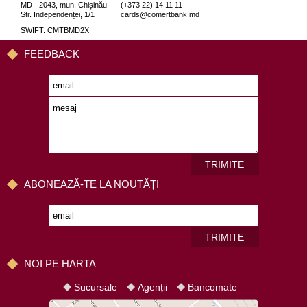
MD - 2043, mun. Chișinău
(+373 22) 14 11 11
Str. Independenței, 1/1
cards@comertbank.md
SWIFT: CMTBMD2X
FEEDBACK
TRIMITE
ABONEAZĂ-TE LA NOUTĂȚI
TRIMITE
NOI PE HARTA
Sucursale
Agenții
Bancomate