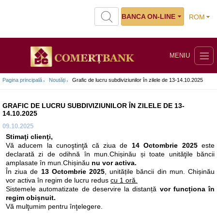
BANCA ON-LINE
ROM
MENIU
Pagina principală
Noutăți
Grafic de lucru subdiviziunilor în zilele de 13-14.10.2025
GRAFIC DE LUCRU SUBDIVIZIUNILOR ÎN ZILELE DE 13-
14.10.2025
09.10.2025
Stimaţi clienţi,
Vă aducem la cunoştinţă că ziua de
14 Octombrie 2025
este
declarată zi de odihnă în mun.Chișinău și toate unităţile băncii
amplasate în mun.Chișinău
nu vor activa.
În ziua de
13 Octombrie 2025
, unitățile băncii din mun. Chișinău
vor activa în regim de lucru redus
cu 1 oră.
Sistemele automatizate de deservire la distanță
vor funcționa în
regim obișnuit.
Vă mulţumim pentru înţelegere.