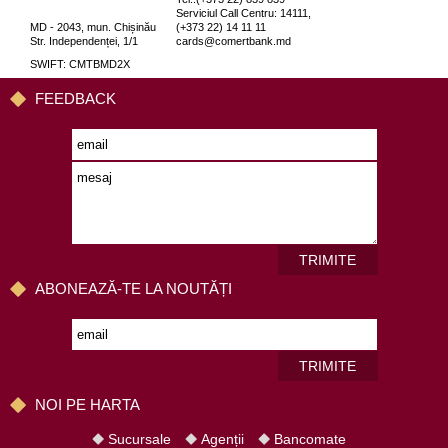
Serviciul Call Centru: 14111,
MD - 2043, mun. Chișinău
(+373 22) 14 11 11
Str. Independenței, 1/1
cards@comertbank.md
SWIFT: CMTBMD2X
FEEDBACK
TRIMITE
ABONEAZĂ-TE LA NOUTĂȚI
TRIMITE
NOI PE HARTA
Sucursale
Agenții
Bancomate