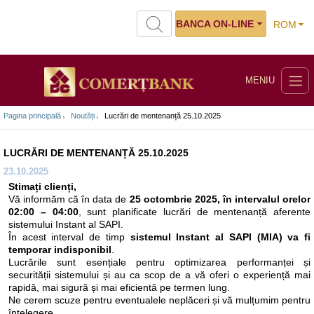
BANCA ON-LINE
ROM
MENIU
Pagina principală
Noutăți
Lucrări de mentenanță 25.10.2025
LUCRĂRI DE MENTENANȚĂ 25.10.2025
23.10.2025
Stimați clienți,
Vă informăm că în data de
25 octombrie 2025, în intervalul orelor
02:00 – 04:00
, sunt planificate lucrări de mentenanță aferente
sistemului Instant al SAPI.
În acest interval de timp
sistemul Instant al SAPI (MIA) va fi
temporar indisponibil
.
Lucrările sunt esențiale pentru optimizarea performanței și
securității sistemului și au ca scop de a vă oferi o experiență mai
rapidă, mai sigură și mai eficientă pe termen lung.
Ne cerem scuze pentru eventualele neplăceri și vă mulțumim pentru
înțelegere.