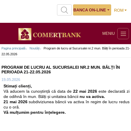
BANCA ON-LINE
ROM
MENIU
Pagina principală
Noutăți
Program de lucru al Sucursalei nr.2 mun. Bălți în perioada 21-
22.05.2026
PROGRAM DE LUCRU AL SUCURSALEI NR.2 MUN. BĂLȚI ÎN
PERIOADA 21-22.05.2026
19.05.2026
Stimați clienți,
Vă aducem la cunoștință că data de
22 mai 2026
este declarată zi
de odihnă în mun. Bălți și unitatea băncii
nu va activa.
21 mai 2026
subdiviziunea băncii va activa în regim de lucru redus
cu o oră.
Vă mulțumim pentru înțelegere.