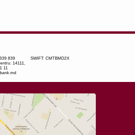
 839 839
SWIFT: CMTBMD2X
Centru: 14111,
1 11
bank.md