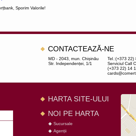
țbank, Sporim Valorile!
CONTACTEAZĂ-NE
MD - 2043, mun. Chișinău
Tel.:(+373 22)
Str. Independenței, 1/1
Serviciul Call 
(+373 22) 14 1
cards@comert
HARTA SITE-ULUI
NOI PE HARTA
Sucursale
Agenții