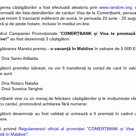
gerea câștigătorilor a fost efectuată aleatoriu prin
www.random.org
, 
formată din lista deținătorilor de carduri Visa de la Comerțbank, persoa
uat minim 5 tranzacții indiferent de sumă, în perioada 20 iunie - 20 augu
ară și de peste hotare, inclusiv în mediul on-line.
drul Campaniei Promoționale "
COMERȚBANK și Visa te premiază 
ive!”
au fost desemnați 3 câștigători.
gătoarea Marelui premiu -
o vacanță în Maldive
în valoare de 5 000 
Dna Sarev Adilaida.
gătorii premiilor bănești, ce vor fi transferați la contul de card în 
re sunt:
Dna Rotaru Natalia
Dnul Suveica Serghei
țbank vine cu un mesaj de felicitare câștigătorilor și le mulțumește clie
 cu cardul, promovând achitarea fără numerar.
gătorii desemnați au fost validați și urmează a fi premiați în cadrul
ere.
ii privind
Regulamentul oficial al promoției ”COMERȚBANK și Visa
ță în Maldive!”
.