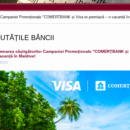
r Campaniei Promoționale "COMERȚBANK și Visa te premiază – o vacanță în
UTĂȚILE BĂNCII
mnarea câștigătorilor Campaniei Promoționale "COMERȚBANK și V
acanță în Maldive!
.2023