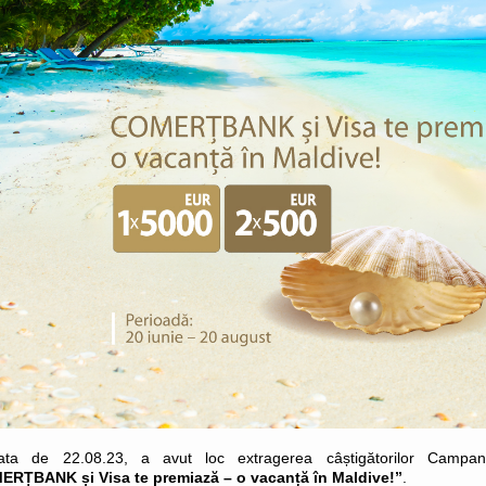
ata de 22.08.23, a avut loc extragerea câștigătorilor Campani
RȚBANK și Visa te premiază – o vacanță în Maldive!”
.