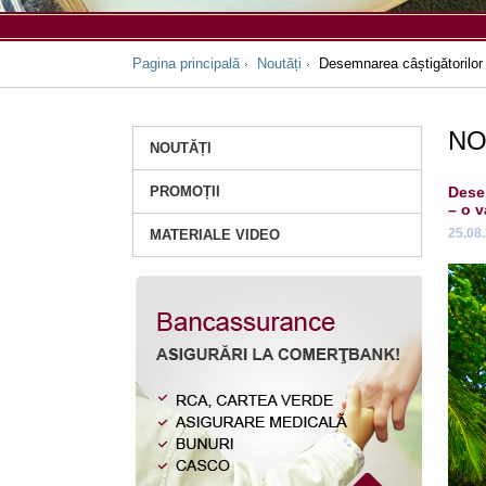
Pagina principală
Noutăți
Desemnarea câștigătorilo
NO
NOUTĂȚI
PROMOȚII
Dese
– o v
25.08
MATERIALE VIDEO