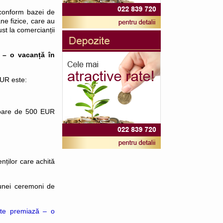
conform bazei de
ne fizice, care au
st la comercianții
– o vacanță în
EUR este:
valoare de 500 EUR
nților care achită
 unei ceremoni de
 te premiază – o