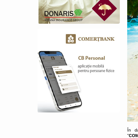
În d
"
COME