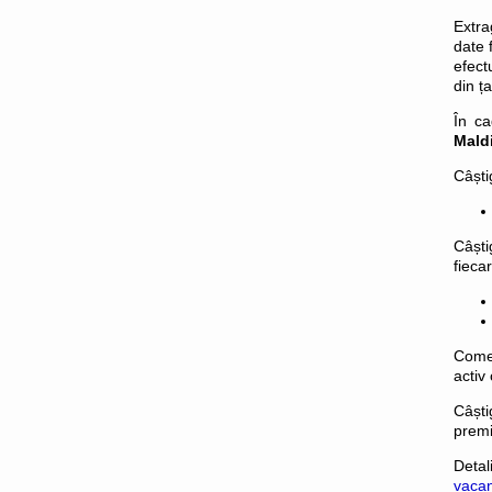
Extra
date 
efect
din ț
În ca
Mald
Câști
Câști
fieca
Comer
activ
Câști
premi
Detal
vacan