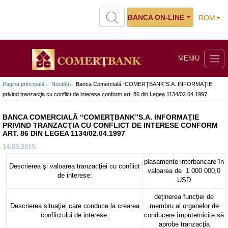
BANCA ON-LINE
ROM
MENIU
Pagina principală
Noutăți
Banca Comercială “COMERŢBANK”S.A. INFORMAŢIE
privind tranzacţia cu conflict de interese conform art. 86 din Legea 1134/02.04.1997
BANCA COMERCIALĂ “COMERŢBANK”S.A. INFORMAŢIE
PRIVIND TRANZACŢIA CU CONFLICT DE INTERESE CONFORM
ART. 86 DIN LEGEA 1134/02.04.1997
14.09.2015
plasamente interbancare în
Descrierea şi valoarea tranzacţiei cu conflict
valoarea de 1 000 000,0
de interese:
USD
deţinerea funcţiei de
Descrierea situaţiei care conduce la crearea
membru al organelor de
conflictului de interese:
conducere împuternicite să
aprobe tranzacţia