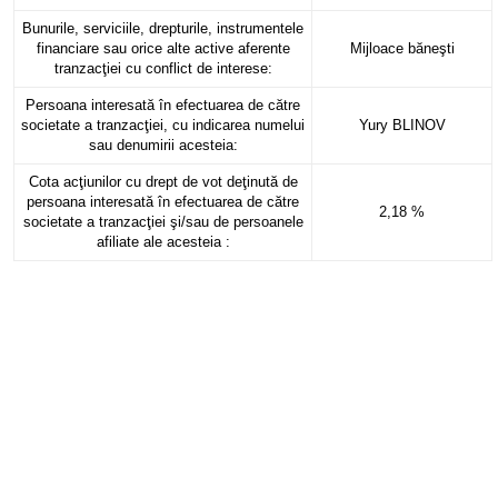
Bunurile, serviciile, drepturile, instrumentele
financiare sau orice alte active aferente
Mijloace băneşti
tranzacţiei cu conflict de interese:
Persoana interesată în efectuarea de către
societate a tranzacţiei, cu indicarea numelui
Yury BLINOV
sau denumirii acesteia:
Cota acţiunilor cu drept de vot deţinută de
persoana interesată în efectuarea de către
2,18 %
societate a tranzacţiei şi/sau de persoanele
afiliate ale acesteia :