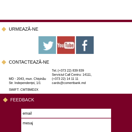
URMEAZĂ-NE
CONTACTEAZĂ-NE
Tel.:(+373 22) 839 839
Serviciul Call Centru: 14111,
MD - 2043, mun. Chișinău
(+373 22) 14 11 11
Str. Independenței, 1/1
cards@comertbank.md
SWIFT: CMTBMD2X
FEEDBACK