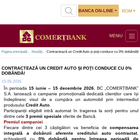
BANCA ON-LINE
ROM
MENIU
Pagina principală
Noutăți
Contractează un Credit Auto și poți conduce cu 0% dobândă!
CONTRACTEAZĂ UN CREDIT AUTO ȘI POȚI CONDUCE CU 0%
DOBÂNDĂ!
15.06.2026
În perioada
15 iunie – 15 decembrie 2026
, BC „COMERȚBANK”
S.A. lansează o campanie promoțională dedicată clienților care își
îndeplinesc visul de a cumpăra un automobil prin intermediul
produsului
Credit Auto
.
Participanții eligibili intră automat în tragerea la sorți pentru unul
dintre cele
3 premii speciale
oferite de Bancă.
Premiul campaniei
Fiecare dintre cei 3 câștigători va beneficia de
compensarea
integrală a dobânzii aferente creditului auto contractat
,
echivalentă cu
0% dobândă pentru întreaga perioadă de