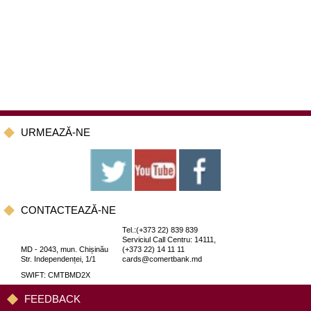
URMEAZĂ-NE
CONTACTEAZĂ-NE
Tel.:(+373 22) 839 839
Serviciul Call Centru: 14111,
MD - 2043, mun. Chișinău
(+373 22) 14 11 11
Str. Independenței, 1/1
cards@comertbank.md
SWIFT: CMTBMD2X
FEEDBACK