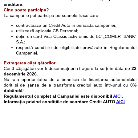
creditare
.
Cine poate participa?
La campanie pot participa persoanele fizice care:
contractează un Credit Auto în perioada campaniei;
utilizează aplicația CB Personal;
dețin un card Visa Classic activ emis de BC „COMERȚBANK”
S.A.;
respectă condițiile de eligibilitate prevăzute în Regulamentul
Campaniei.
Extragerea câștigătorilor
Cei 3 câștigători vor fi desemnați prin tragere la sorți în data de
22
decembrie 2026
.
Nu rata oportunitatea de a beneficia de finanțarea automobilului
dorit și de șansa de a transforma creditul auto într-unul cu
0%
dobândă
!
Regulamentul complet al Campaniei este disponibil
AICI
.
Informația privind condițiile de acordare Credit AUTO
AICI