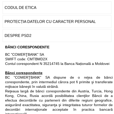
CODUL DE ETICA
PROTECȚIA DATELOR CU CARACTER PERSONAL
DESPRE PSD2
BĂNCI CORESPONDENTE
BC "COMERŢBANK" SA
SWIFT code: CMTBMD2X
Contul corespondent N 35214745 la Banca Națională a Moldovei
Bănci corespondente
BC "COMERŢBANK" SA dispune de o reţea de bănci
corespondente, prin intermediul cărora pot fi primite şi transferate
mijloace băneşti în valută străină.
Reţeaua largă de bănci corespondente din Austria, Turcia, Hong
Kong, China, Rusia acordă posibilitatea clienţilor Băncii de a
efectua decontările cu partenerii din diferite regiuni geografice,
asigurând exactitatea, siguranţa şi integritatea tuturor formelor de
decontări internaţionale acceptate în practica bancară