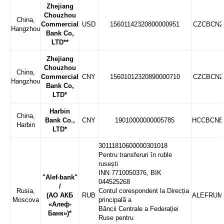
Zhejiang
Chouzhou
China,
Commercial
USD
15601142320800000951
CZCBCN2
Hangzhou
Bank Co,
LTD**
Zhejiang
Chouzhou
China,
Commercial
CNY
15601012320890000710
CZCBCN2
Hangzhou
Bank Co,
LTD*
Harbin
China,
Bank Co.,
CNY
19010000000005785
HCCBCNB
Harbin
LTD*
30111810600000301018
Pentru transferuri în ruble
rusești
INN 7710050376, BIK
"Alef-bank"
044525268
/
Rusia,
Contul corespondent la Direcția
(АО АКБ
RUB
ALEFRUM
Moscova
principală a
«Алеф-
Băncii Centrale a Federației
Банк»)*
Ruse pentru