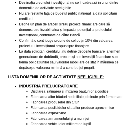
Destinația creditului investițional nu se încadrează în unul dintre
domeniile de activitate neeligibile.
Nu are restanțe față de bugetul public național la data solicitării
creditului.
Deține un plan de afaceri și/sau proiecții financiare care să
demonstreze fezabilitatea și impactul potențial al proiectului
investițional, confirmate de către Bancă.
Confirmă o contribuție proprie de cel puțin 10% din valoarea
proiectului investițional propus spre finanțare.
La data solicitării creditului, nu deține depozite bancare la termen
generatoare de dobândă, precum și alte investiții financiare sub
forma obligațiunilor sau valorilor mobiliare de stat în mărimea ce
depășește valoarea minimă a contribuției proprii.
LISTA DOMENIILOR DE ACTIVITATE
NEELIGIBILE:
INDUSTRIA PRELUCRĂTOARE
Distilarea, rafinarea și mixarea băuturilor alcoolice
Fabricarea altor băuturi nedistilate, obținute prin fermentare
Fabricarea produselor din tutun
Fabricarea pesticidelor și a altor produse agrochimice
Fabricarea explozivilor
Fabricarea armamentului și a muniției
Fabricarea vehiculelor militare de luptă