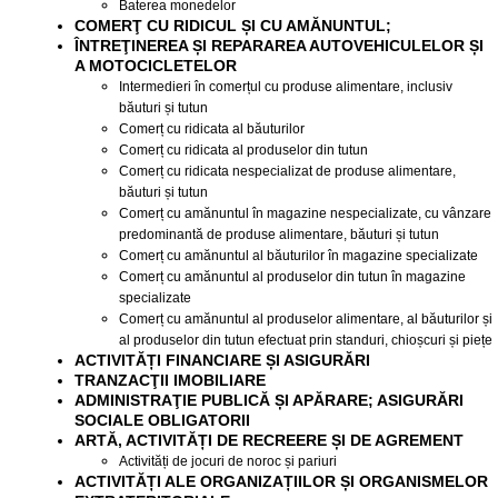
Baterea monedelor
COMERŢ CU RIDICUL ȘI CU AMĂNUNTUL;
ÎNTREŢINEREA ȘI REPARAREA AUTOVEHICULELOR ȘI
A MOTOCICLETELOR
Intermedieri în comerțul cu produse alimentare, inclusiv
băuturi și tutun
Comerț cu ridicata al băuturilor
Comerț cu ridicata al produselor din tutun
Comerț cu ridicata nespecializat de produse alimentare,
băuturi și tutun
Comerț cu amănuntul în magazine nespecializate, cu vânzare
predominantă de produse alimentare, băuturi și tutun
Comerț cu amănuntul al băuturilor în magazine specializate
Comerț cu amănuntul al produselor din tutun în magazine
specializate
Comerț cu amănuntul al produselor alimentare, al băuturilor și
al produselor din tutun efectuat prin standuri, chioșcuri și piețe
ACTIVITĂȚI FINANCIARE ȘI ASIGURĂRI
TRANZACŢII IMOBILIARE
ADMINISTRAŢIE PUBLICĂ ȘI APĂRARE; ASIGURĂRI
SOCIALE OBLIGATORII
ARTĂ, ACTIVITĂȚI DE RECREERE ȘI DE AGREMENT
Activități de jocuri de noroc și pariuri
ACTIVITĂȚI ALE ORGANIZAȚIILOR ȘI ORGANISMELOR