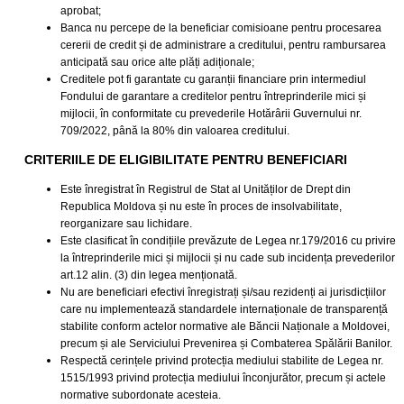
aprobat;
Banca nu percepe de la beneficiar comisioane pentru procesarea
cererii de credit și de administrare a creditului,
pentru rambursarea
anticipată sau orice alte plăți adiționale;
Creditele pot fi garantate cu garanții financiare prin intermediul
Fondului de garantare a creditelor pentru întreprinderile mici și
mijlocii, în conformitate cu prevederile Hotărârii Guvernului nr.
709/2022, până la 80% din valoarea creditului.
CRITERIILE DE ELIGIBILITATE PENTRU BENEFICIARI
Este înregistrat în Registrul de Stat al Unităților de Drept din
Republica Moldova și nu este în proces de insolvabilitate,
reorganizare sau lichidare.
Este clasificat în condițiile prevăzute de Legea nr.179/2016 cu privire
la întreprinderile mici și mijlocii și nu cade sub incidența prevederilor
art.12 alin. (3) din legea menționată.
Nu are beneficiari efectivi înregistrați și/sau rezidenți ai jurisdicțiilor
care nu implementează standardele internaționale de transparență
stabilite conform actelor normative ale Băncii Naționale a Moldovei,
precum și ale Serviciului Prevenirea și Combaterea Spălării Banilor.
Respectă cerințele privind protecția mediului stabilite de Legea nr.
1515/1993 privind protecția mediului înconjurător, precum și actele
normative subordonate acesteia.