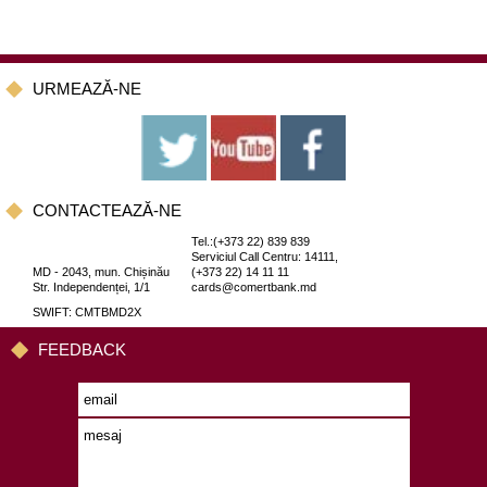
URMEAZĂ-NE
CONTACTEAZĂ-NE
Tel.:(+373 22) 839 839
Serviciul Call Centru: 14111,
MD - 2043, mun. Chișinău
(+373 22) 14 11 11
Str. Independenței, 1/1
cards@comertbank.md
SWIFT: CMTBMD2X
FEEDBACK