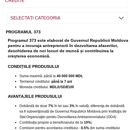
CREDITE
SELECTAȚI CATEGORIA
PROGRAMUL 373
Programul 373 este elaborat de Guvernul Republicii Moldova
pentru a incuraja antreprenorii în dezvoltarea afacerilor,
deschiderea de noi locuri de muncă și contribuirea la
creșterea economică.
CONDIȚIILE PRODUSULUI
Suma maximă: până la
40 000 000 MDL
Termenul creditului:
până la 7 ani
Moneda creditului:
MDL/USD/EUR
AVANTAJELE PRODUSULUI
Dobândă de doar
7%
în lei sau
3%
în valută, diferenţa de dobândă
va fi subvenţionată de Guvernul Republicii Moldova prin Instituţia de
Stat Organizaţiei pentru Dezvoltarea Antreprenoriatului (ODA)
Contribuția proprie a beneficiarului de la
10%;
Comision pentru acordarea creditului -
0.5%
din suma creditului