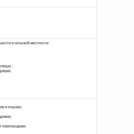
ности в сельской местности:
лицах ;
дукции;
ов и пошлин;
 домов;
я перепродажи;