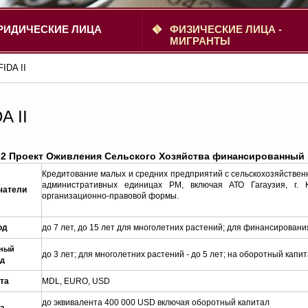
РИДИЧЕСКИЕ ЛИЦА
ФИЗИЧЕСКИЕ ЛИЦА -
МИГРАНТЫ
FIDA II
A II
 2 Проект Оживления Сельского Хозяйства финансированный 
Кредитование малых и средних предприятий с сельскохозяйстве
административных единицах РМ, включая АТО Гагаузия, г
чатели
организационно-правовой формы.
од
до 7 лет, до 15 лет для многолетних растений; для финансировани
тный
до 3 лет; для многолетних растений - до 5 лет; на оборотный капи
од
та
MDL, EURO, USD
до эквивалента 400 000 USD включая оборотный капитал