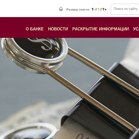
T- /
T
/ T+
Размер текста:
О БАНКЕ
НОВОСТИ
РАСКРЫТИЕ ИНФОРМАЦИИ
УС