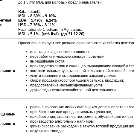
а
до 1,5 mln MDL
для молодых предпринимателей
Rata flotantă
MDL - 8.60% - 9.10%
ентная
EUR - 5.49% - 6.24%
USD - 7.36% - 8.11%
а
Facilitatea de Creditare în Agricultură:
MDL - 5.1% (rată fixă) (до 31.12.26)
Проект финансирует все развивающие сельское хозяйство деятель
плантация садов и виноградников;
переработка и упаковка сельхоз продукции;
выращивание скота;
производство семян и саженцев, выращивание овощей в теп
ельности
заготовительные пункты разной сельскохозяйственной про
услуги хранения и складирования запасов урожая;
сбор и продажа скоропортящейся сельхоз. продукции;
предоставление механизированных услуг;
другие виды сельскохозяйственной деятельности
рефинансирование любых имеющихся долгов, оплата налог
приобретение или аренда земельных участков;
ещенные
приобретение, строительство, ремонт, обустройство жилых
производство алкогольных напитков;
ельности
финансирование расходов на закупку готовой продукции дл
покупка пестицидов.