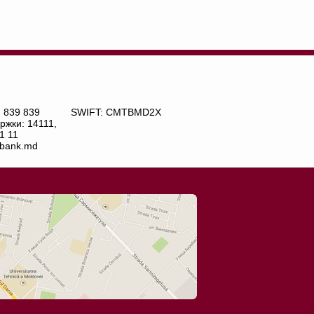
) 839 839
SWIFT: CMTBMD2X
ржки: 14111,
1 11
bank.md