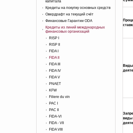
Сумм
капитала
Кредиты на покупку основных средств
Овердрафт на текущий счёт
Проц
Финансовые Гарантии ODA
ставк
Кредиты из линий международных
финансовых организаций
RISP I
RISP II
FIDA I
FIDA II
FIDA III
Виды
деят
FIDA IV
FIDA V
PNAET
KFW
Filiere du vin
PAC I
PAC II
Запр
FIDA-VI
виды
FIDA - VII
деят
FIDA VIII