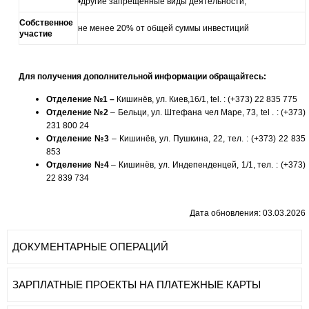
•другие
запрещенные виды деятельности
;
Собственное
не менее 20% от общей суммы инвестиций
участие
Для получения дополнительной информации обращайтесь
:
О
тделение
№1 –
Кишинёв, ул. Киев,16/1, tel. : (+373) 22 835 775
О
тделение
№2
– Бельци, ул. Штефана чел Маре, 73, tel . : (+373)
231 800 24
О
тделение №3
– Кишинёв, ул. Пушкина, 22, тел. : (+373) 22 835
853
О
тделение №4
– Кишинёв, ул. Индепенденцей, 1/1, тел. : (+373)
22 839 734
Дата обновления: 03.03.2026
ДОКУМЕНТАРНЫЕ ОПЕРАЦИЙ
ЗАРПЛАТНЫЕ ПРОЕКТЫ НА ПЛАТЕЖНЫЕ КАРТЫ