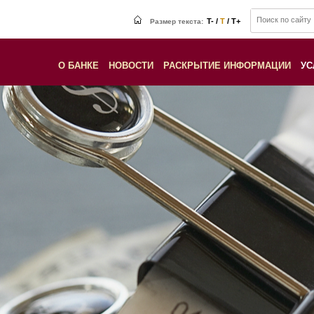
T- /
T
/ T+
Размер текста:
О БАНКЕ
НОВОСТИ
РАСКРЫТИЕ ИНФОРМАЦИИ
УС