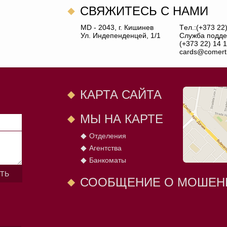
CВЯЖИТЕСЬ С НАМИ
MD - 2043, г. Кишинев
Tел.:(+373 22
Ул. Индепенденцей, 1/1
Служба подде
(+373 22) 14 1
cards@comert
КАРТА САЙТА
МЫ НА КАРТЕ
Отделения
Агентства
Банкоматы
ТЬ
СООБЩЕНИЕ О МОШЕН
И