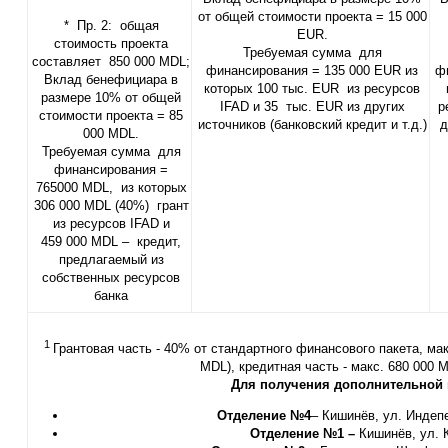
от общей стоимости проекта = 15 000
* Пр. 2: общая
EUR.
стоимость проекта
Требуемая сумма для
составляет 850 000 MDL;
финансирования = 135 000 EUR из
ф
Вклад бенефициара в
которых 100 тыс. EUR из ресурсов
размере 10% от общей
IFAD и 35 тыс. EUR из других
р
стоимости проекта = 85
источников (банковский кредит и т.д.)
д
000 MDL.
Требуемая сумма для
финансирования =
765000 MDL, из которых
306 000 MDL (40%) грант
из ресурсов IFAD и
459 000 MDL – кредит,
предлагаемый из
собственных ресурсов
банка
1
Грантовая часть - 40% от стандартного финансового пакета, мак
MDL), кредитная часть - макс. 680 000 
Для получения дополнительной
Отделение №4
– Кишинёв, ул. Индепен
Отделение №1 –
Кишинёв, ул. К