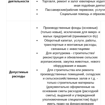
деятельности
Торговля, ремонт и залог ювелирных издел
иная подобная деяте
Пассажирские/рабочие перевозки, услуги
Социальная помощь и образова
Производственные фонды (основные)
(только новые), исключение для микро- и
малых предприятий (принимается б/у)
Оборотный капитал, услуги, работы,
транспортные и монтажные расходы,
связанные с инвестициями
Для агротуризма - строительство/
реконструкция и обновление сельских
агропансионов, закупка животных, нового
оборудования и машин.
Для строительства или ремонта
Допустимые
производственных помещений, складских
расходы
и сельскохозяйственных залов и т.д. -
только строительные материалы
(документально оформленные на
основании сметы расходов (расходной
сметы), выданной и утвержденной
уполномоченным специалистом) будут
иметь право на финансирование