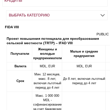
КРЕДИТЫ
ВЫБРАТЬ КАТЕГОРИЮ
FIDA VIII
PUBLIC
Проект повышения потенциала для преобразования
сельской местности (TRTP) – IFAD VIII
Ж
енщины
и
Малые и средние
Получатели
м
олодые
предприятия
предприниматели
Валюта
MDL, EUR
MDL, EUR
Мин. 12 месяцев,
макс. 8 лет,
До 8 лет, включая льготный
Срок
включая льготный
период до 4 лет
период до 4 лет
Макс. 1 000 000
MDL -
софинансирование
за счет банковских