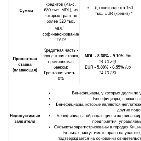
кредитов (макс.
До эквивалента 150
680 тыс. MDL), из
Сумма
тыс. EUR (кредит) *
которых грант не
более 320 тыс.
1
MDL
-
софинансирование
IFAD*
Кредитная часть -
процентная ставка,
MDL - 8.60% - 9.10%
(
до
Процентная
применяемая
14.10.26)
ставка
банком;
EUR - 5.80% - 6.55%
(
до
(
)
плавающая
Грантовая часть -
14.10.26)
0%
Бенефициары, у которых долги по 
Бенефициары, связанные
Бенефициары, которые являются неплатеже
другие подо
Н
едопустимые
Бенефициары, обращающиеся за финансиро
заявители
предприятия, управляем
Субъекты зарегистрированы в городах Кишин
Бельцах, могут иметь право на участие
подтверждается на основании свидетельст