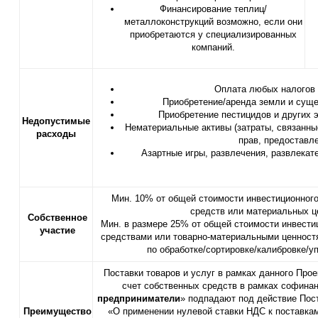
Финансирование теплиц/
металлоконструкций возможно, если они
приобретаются у специализированных
компаний.
Оплата любых налогов 
Приобретение/аренда земли и сущ
Приобретение пестицидов и других 
Н
едопустимые
Нематериальные активы (затраты, связанные
расходы
прав, предоставл
Азартные игры, развлечения, развлекат
Мин. 10% от общей стоимости инвестиционног
средств или материальных ц
Собственное
Мин. в размере 25% от общей стоимости инвести
участие
средствами или товарно-материальными ценностя
по обработке/сортировке/калибровке/у
Поставки товаров и услуг в рамках данного Про
счет собственных средств в рамках софинан
предприниматели
» подпадают под действие Пост
Преимущество
«О применении нулевой ставки НДС к поставкам