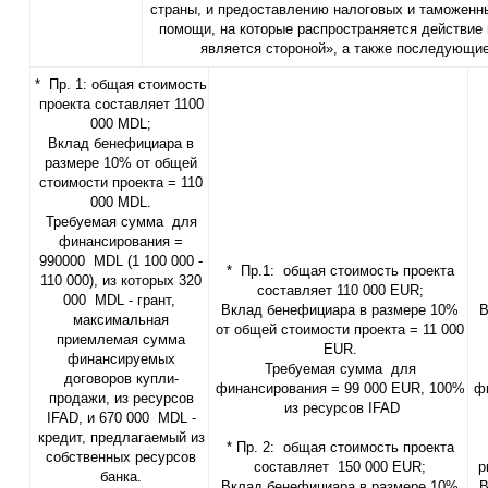
страны, и предоставлению налоговых и таможенны
помощи, на которые распространяется действие
является стороной», а также последующи
* Пр. 1: общая стоимость
проекта составляет 1100
000 MDL;
Вклад бенефициара в
размере 10% от общей
стоимости проекта = 110
000 MDL.
Требуемая сумма для
финансирования =
990000 MDL (1 100 000 -
* Пр.1: общая стоимость проекта
110 000), из которых 320
составляет 110 000 EUR;
000 MDL - грант,
Вклад бенефициара в размере 10%
В
максимальная
от общей стоимости проекта = 11 000
приемлемая сумма
EUR.
финансируемых
Требуемая сумма для
договоров купли-
финансирования = 99 000 EUR, 100%
ф
продажи, из ресурсов
из ресурсов IFAD
IFAD, и 670 000 MDL -
кредит, предлагаемый из
* Пр. 2: общая стоимость проекта
собственных ресурсов
составляет 150 000 EUR;
p
банка.
Вклад бенефициара в размере 10%
В