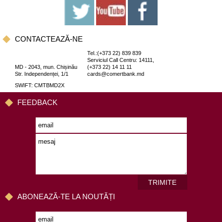
CONTACTEAZĂ-NE
Tel.:(+373 22) 839 839
Serviciul Call Centru: 14111,
MD - 2043, mun. Chișinău
(+373 22) 14 11 11
Str. Independenței, 1/1
cards@comertbank.md
SWIFT: CMTBMD2X
FEEDBACK
TRIMITE
ABONEAZĂ-TE LA NOUTĂȚI