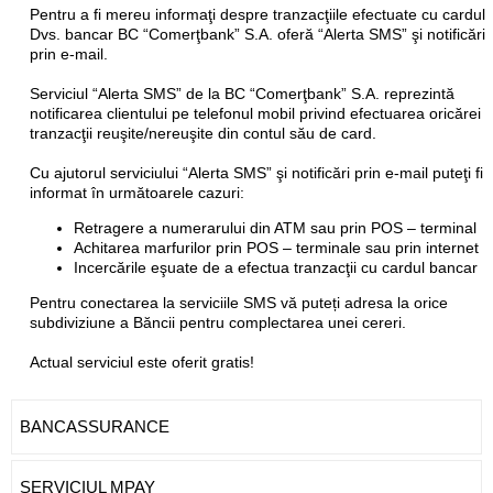
Pentru a fi mereu informaţi despre tranzacţiile efectuate cu cardul
Dvs. bancar BC “Comerţbank” S.A. oferă “Alerta SMS” şi notificări
prin e-mail.
Serviciul “Alerta SMS” de la BC “Comerţbank” S.A. reprezintă
notificarea clientului pe telefonul mobil privind efectuarea oricărei
tranzacţii reuşite/nereuşite din contul său de card.
Cu ajutorul serviciului “Alerta SMS” şi notificări prin e-mail puteţi fi
informat în următoarele cazuri:
Retragere a numerarului din ATM sau prin POS – terminal
Achitarea marfurilor prin POS – terminale sau prin internet
Incercările eşuate de a efectua tranzacţii cu cardul bancar
Pentru conectarea la serviciile SMS vă puteți adresa la orice
subdiviziune a Băncii pentru complectarea unei cereri.
Actual serviciul este oferit gratis!
BANCASSURANCE
SERVICIUL MPAY