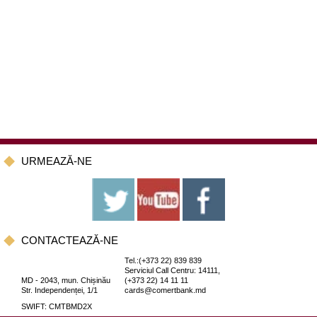
URMEAZĂ-NE
CONTACTEAZĂ-NE
Tel.:(+373 22) 839 839
Serviciul Call Centru: 14111,
MD - 2043, mun. Chișinău
(+373 22) 14 11 11
Str. Independenței, 1/1
cards@comertbank.md
SWIFT: CMTBMD2X