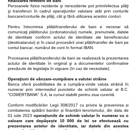
Realizarea remiterii de bani
Persoanele fizice rezidente şi nerezidente pot primi/efectua plăţi
şi transferuri în cadrul operaţiunilor valutare atât prin conturile
bancare/conturile de plăţi, cât şi fără utilizarea acestor conturi.
Pentru întocmirea plății/transferului de bani e necesar să
comunicaţi plătitorului (ordonatorului) numele, prenumele, datele
de identitate conform actului de identitate ale beneficiarului
(destinatarului) și în cazul procesării unei plăți/transfer de bani pe
contul bancar, numărul de cont în format IBAN.
Procesarea plății/transferului de bani se realizează la prezentarea
actului de identitate în original şi a documentelor confirmative
prevăzute de legislaţia în vigoare (în caz de necesitate).
Operaţiuni de vânzare-cumpărare a valutei străine
Banca oferă posibilitatea de a cumpăra-vinde valuta străină în
numerar prin intermediul punctelor de schimb valutar al B.C.
"COMERTBANK” S.A, la cursul stabilit pentru ziua curentă.
Conform modificărilor Legii 308/2017 cu privire la prevenirea și
combaterea spălării banilor și finanțării terorismului, din data de
01 iulie 2023
operațiunile de schimb valutar în numerar cu o
valoare care depășește 10 000 de lei
se efectuează cu
prezentarea actelor de identitate, iar datele din acestea