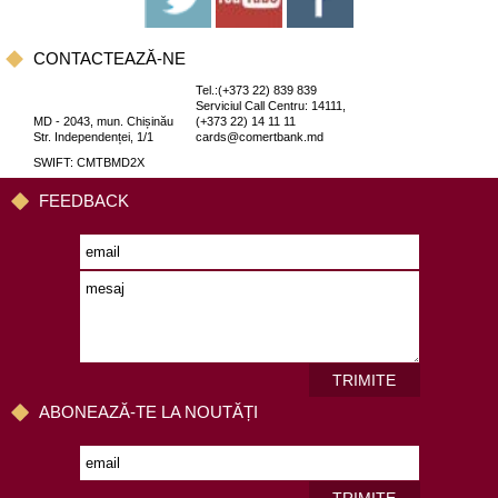
CONTACTEAZĂ-NE
Tel.:(+373 22) 839 839
Serviciul Call Centru: 14111,
MD - 2043, mun. Chișinău
(+373 22) 14 11 11
Str. Independenței, 1/1
cards@comertbank.md
SWIFT: CMTBMD2X
FEEDBACK
TRIMITE
ABONEAZĂ-TE LA NOUTĂȚI