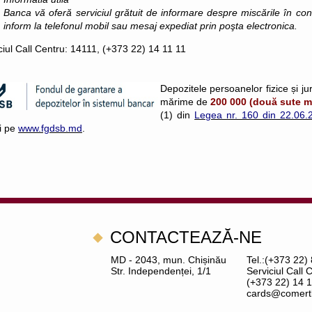
Banca vă oferă serviciul grătuit de informare despre miscările în co
inform la telefonul mobil sau mesaj expediat prin poşta electronica.
ciul Call Centru: 14111, (+373 22) 14 11 11
Depozitele persoanelor fizice și ju
mărime de
200 000 (două sute mi
(1) din
Legea nr. 160 din 22.06.2
ii pe
www.fgdsb.md
.
CONTACTEAZĂ-NE
MD - 2043, mun. Chișinău
Tel.:(+373 22)
Str. Independenței, 1/1
Serviciul Call 
(+373 22) 14 1
cards@comert