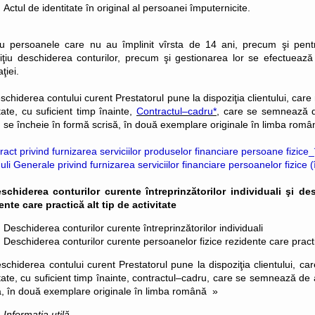
Actul de identitate în original al persoanei împuternicite.
u persoanele care nu au împlinit vîrsta de 14 ani, precum şi pentru
iţiu deschiderea conturilor, precum şi gestionarea lor se efectuează
aţiei.
schiderea contului curent Prestatorul pune la dispoziţia clientului, care n
itate, cu suficient timp înainte,
Contractul–cadru
*
, care se semnează d
 se încheie în formă scrisă, în două exemplare originale în limba româ
ract privind furnizarea serviciilor produselor financiare persoane fizice
li Generale privind furnizarea serviciilor financiare persoanelor fizice 
schiderea conturilor curente întreprinzătorilor individuali şi de
ente care practică alt tip de activitate
Deschiderea conturilor curente întreprinzătorilor individuali
Deschiderea conturilor curente persoanelor fizice rezidente care practic
schiderea contului curent Prestatorul pune la dispoziţia clientului, care
itate, cu suficient timp înainte, contractul–cadru, care se semnează de
ă, în două exemplare originale în limba română
»
Informatia utilă