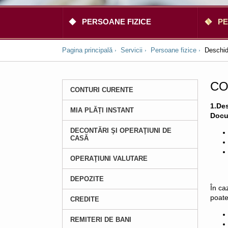
PERSOANE FIZICE
PE
Pagina principală
Servicii
Persoane fizice
Deschide
CO
CONTURI CURENTE
1.Des
MIA PLĂȚI INSTANT
Docu
DECONTĂRI ŞI OPERAŢIUNI DE
CASĂ
OPERAŢIUNI VALUTARE
DEPOZITE
În ca
poate
CREDITE
REMITERI DE BANI