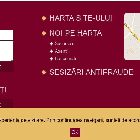
HARTA SITE-ULUI
NOI PE HARTA
Sucursale
Agenții
Bancomate
E
SESIZĂRI ANTIFRAUDE
ȚI
E
perienta de vizitare. Prin continuarea navigarii, sunteti de acord
bmaster
- crearea site-urilor
Confidențialitate
OK