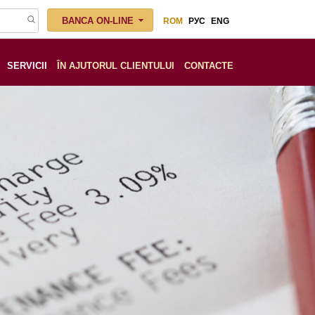
BANCA ON-LINE
ROM
РУС
ENG
SERVICII
ÎN AJUTORUL CLIENTULUI
СONTACTE