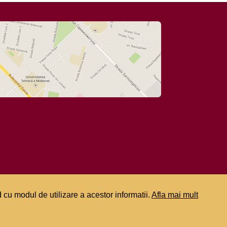
 cu modul de utilizare a acestor informatii.
Afla mai mult