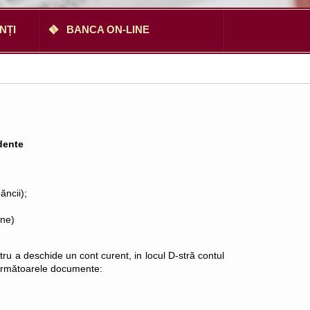
NȚI
BANCA ON-LINE
dente
ăncii);
ine)
tru a deschide un cont curent, in locul D-stră contul
 următoarele documente: