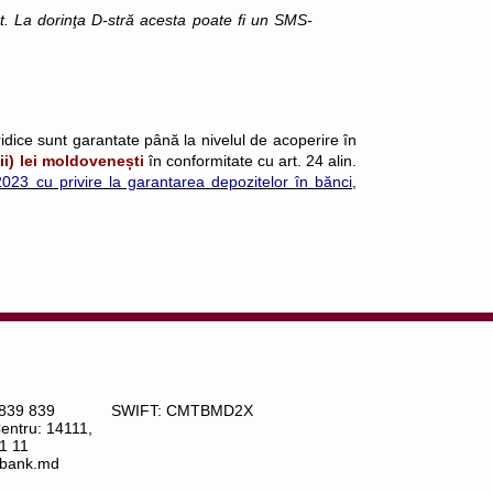
nt. La dorinţa D-stră acesta poate fi un SMS-
ridice sunt garantate până la nivelul de acoperire în
i) lei moldovenești
în conformitate cu art. 24 alin.
023 cu privire la garantarea depozitelor în bănci
,
 839 839
SWIFT: CMTBMD2X
Centru: 14111,
1 11
bank.md