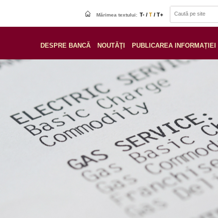
T- /
T
/ T+
Mărimea textului:
DESPRE BANCĂ
NOUTĂŢI
PUBLICAREA INFORMAȚIEI