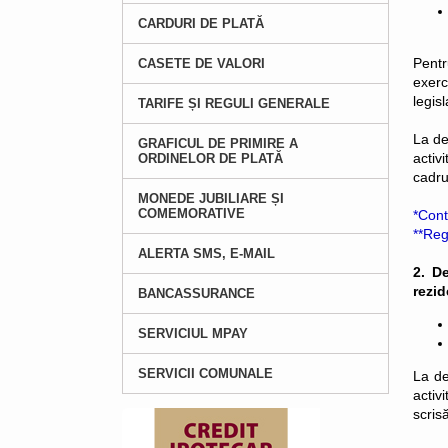
CARDURI DE PLATĂ
Pentr
CASETE DE VALORI
exerc
legisl
TARIFE ȘI REGULI GENERALE
La de
GRAFICUL DE PRIMIRE A
activ
ORDINELOR DE PLATĂ
cadru
MONEDE JUBILIARE ȘI
COMEMORATIVE
*
Cont
**
Regu
ALERTA SMS, E-MAIL
2. De
rezid
BANCASSURANCE
SERVICIUL MPAY
SERVICII COMUNALE
La de
activ
scris