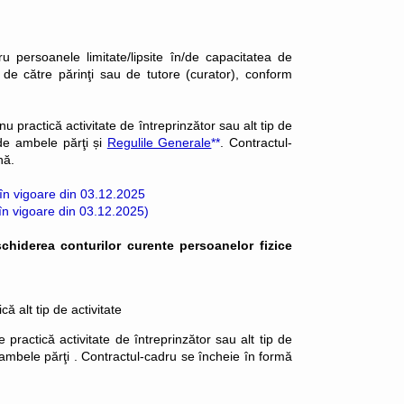
 persoanele limitate/lipsite în/de capacitatea de
 de către părinţi sau de tutore (curator), conform
u practică activitate de întreprinzător sau alt tip de
e ambele părţi și
Regulile Generale
**
. Contractul-
nă.
_în vigoare din 03.12.2025
(în vigoare din 03.12.2025)
schiderea conturilor curente persoanelor fizice
ă alt tip de activitate
 practică activitate de întreprinzător sau alt tip de
 ambele părţi . Contractul-cadru se încheie în formă