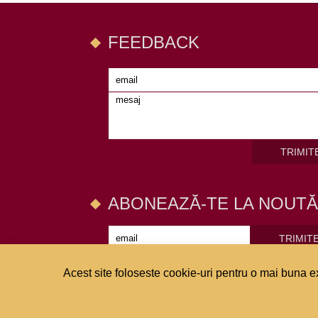
FEEDBACK
TRIMIT
ABONEAZĂ-TE LA NOUTĂ
TRIMIT
Acest site foloseste cookie-uri pentru o mai buna ex
Copyright 2015 BC "COMERŢBANK" S.A.
Studio We