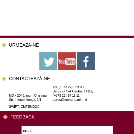
URMEAZĂ-NE
CONTACTEAZĂ-NE
Tel.:(+373 22) 839 839
Serviciul Call Centru: 14111,
MD - 2043, mun. Chișinău
(+373 22) 14 11 11
Str. Independenței, 1/1
cards@comertbank.md
SWIFT: CMTBMD2X
FEEDBACK