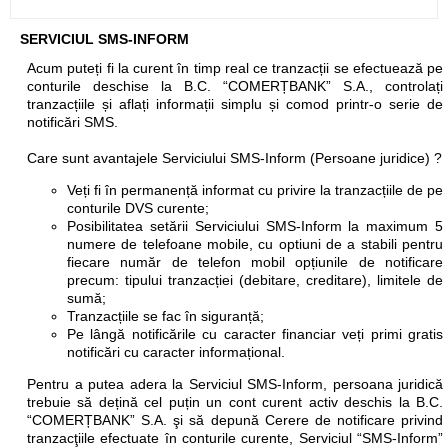
SERVICIUL SMS-INFORM
Acum puteți fi la curent în timp real ce tranzacții se efectuează pe
conturile deschise la B.C. “COMERȚBANK” S.A., controlați
tranzacțiile și aflați informații simplu și comod printr-o serie de
notificări SMS.
Care sunt avantajele Serviciului SMS-Inform (Persoane juridice) ?
Veți fi în permanență informat cu privire la tranzacțiile de pe
conturile DVS curente;
Posibilitatea setării Serviciului SMS-Inform la maximum 5
numere de telefoane mobile, cu optiuni de a stabili pentru
fiecare număr de telefon mobil opțiunile de notificare
precum: tipului tranzacției (debitare, creditare), limitele de
sumă;
Tranzacțiile se fac în siguranță;
Pe lângă notificările cu caracter financiar veți primi gratis
notificări cu caracter informațional.
Pentru a putea adera la Serviciul SMS-Inform, persoana juridică
trebuie să dețină cel puțin un cont curent activ deschis la B.C.
“COMERȚBANK” S.A. şi să depună Cerere de notificare privind
tranzacţiile efectuate în conturile curente, Serviciul “SMS-Inform”