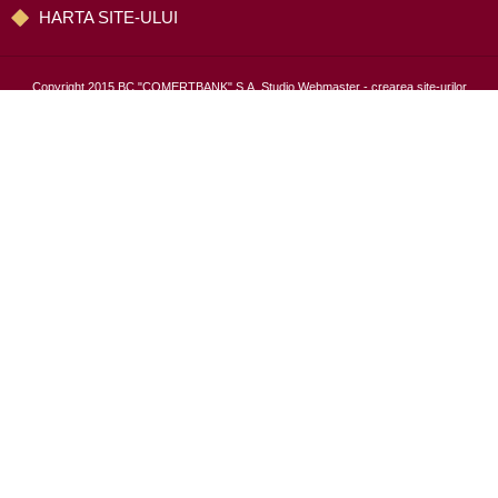
HARTA SITE-ULUI
Copyright 2015 BC "COMERŢBANK" S.A.
Studio Webmaster
- crearea site-urilor
Confidențialitate